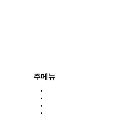
주메뉴
About
Entertainer
News
Contact