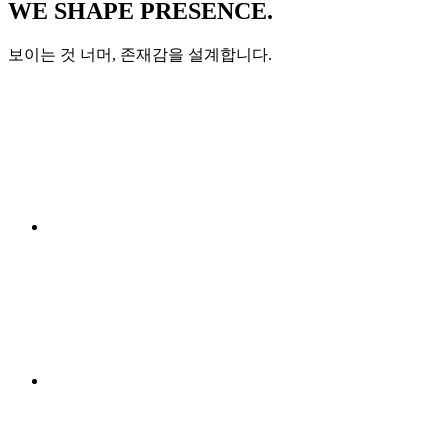
W
E
S
H
A
P
E
P
R
E
S
E
N
C
E
.
보이는 것 너머, 존재감을 설계합니다.