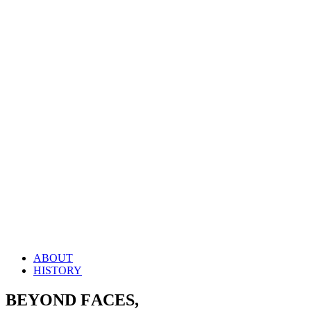
ABOUT
HISTORY
B
E
Y
O
N
D
F
A
C
E
S
,