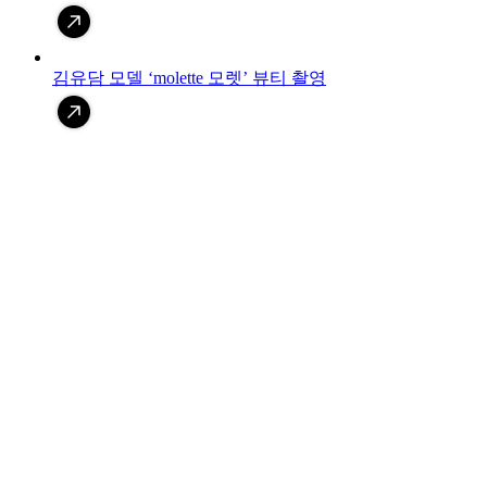
김유담 모델 ‘molette 모렛’ 뷰티 촬영
NEW FACE 박예림 영입
라연주 모델 ‘milktouch 밀크터치’ 뷰티 촬영
김유담 모델 ‘Ohayoh 오헤이오’ 뷰티 촬영
김유담 모델 ‘Clio 클리오’ 뷰티 촬영