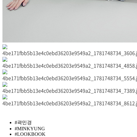
#곽민경
#MINKYUNG
#LOOKBOOK