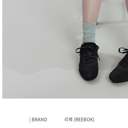
| BRAND
리복
(REEBOK)