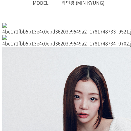
| MODEL 곽민경 (MIN KYUNG)